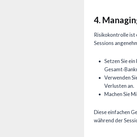
4. Managing
Risikokontrolle ist
Sessions angenehm 
Setzen Sie ein
Gesamt‑Bankro
Verwenden Sie
Verlusten an.
Machen Sie Mic
Diese einfachen Ge
während der Sessio