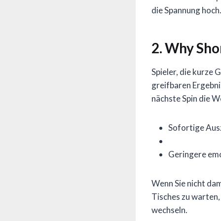
die Spannung hoch
2. Why Sho
Spieler, die kurz
greifbaren Ergebni
nächste Spin die W
Sofortige Aus
Geringere emo
Wenn Sie nicht dami
Tisches zu warten, 
wechseln.