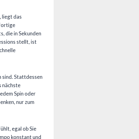
 liegt das
fortige
s, die in Sekunden
ions stellt, ist
chnelle
n sind. Stattdessen
s nächste
 jedem Spin oder
denken, nur zum
ühlt, egal ob Sie
empo konstant und