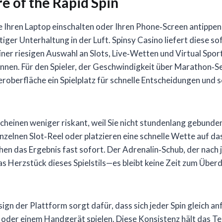
re of the Rapid Spin
e Ihren Laptop einschalten oder Ihren Phone‑Screen antippen,
ger Unterhaltung in der Luft. Spinsy Casino liefert diese so
iner riesigen Auswahl an Slots, Live‑Wetten und Virtual Sport
nnen. Für den Spieler, der Geschwindigkeit über Marathon‑Sess
roberfläche ein Spielplatz für schnelle Entscheidungen und s
scheinen weniger riskant, weil Sie nicht stundenlang gebunde
inzelnen Slot‑Reel oder platzieren eine schnelle Wette auf da
ehen das Ergebnis fast sofort. Der Adrenalin‑Schub, der nach
das Herzstück dieses Spielstils—es bleibt keine Zeit zum Über
gn der Plattform sorgt dafür, dass sich jeder Spin gleich anf
 oder einem Handgerät spielen. Diese Konsistenz hält das T