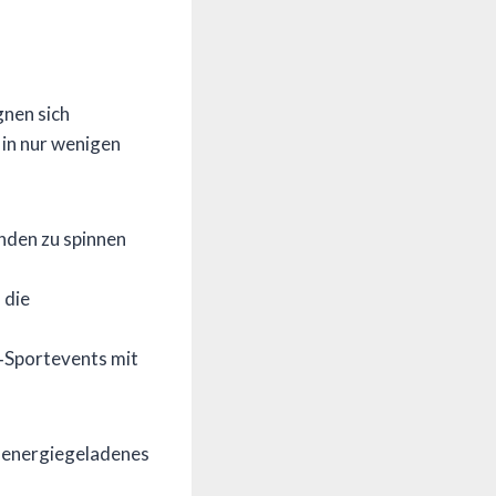
gnen sich
 in nur wenigen
unden zu spinnen
 die
e‑Sportevents mit
ie energiegeladenes