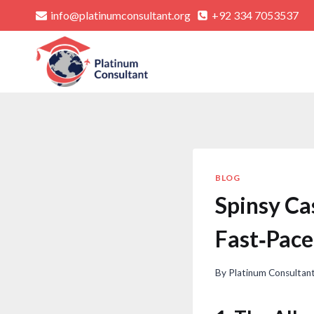
Skip
info@platinumconsultant.org
+92 334 7053537
to
content
BLOG
Spinsy Ca
Fast‑Pace
By
Platinum Consultan