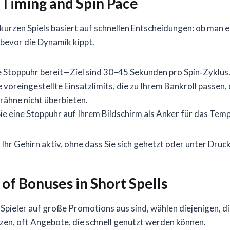
 Timing and Spin Pace
urzen Spiels basiert auf schnellen Entscheidungen: ob man e
 bevor die Dynamik kippt.
e Stoppuhr bereit—Ziel sind 30–45 Sekunden pro Spin‑Zyklus
voreingestellte Einsatzlimits, die zu Ihrem Bankroll passen,
rähne nicht überbieten.
Sie eine Stoppuhr auf Ihrem Bildschirm als Anker für das Tem
 Ihr Gehirn aktiv, ohne dass Sie sich gehetzt oder unter Druc
 of Bonuses in Short Spells
pieler auf große Promotions aus sind, wählen diejenigen, di
zen, oft Angebote, die schnell genutzt werden können.