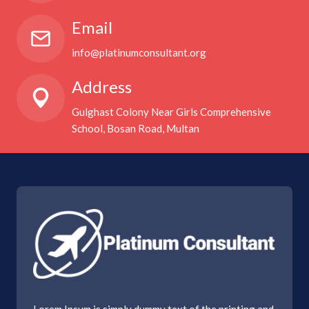
Email
info@platinumconsultant.org
Address
Gulghast Colony Near Girls Comprehensive
School, Bosan Road, Multan