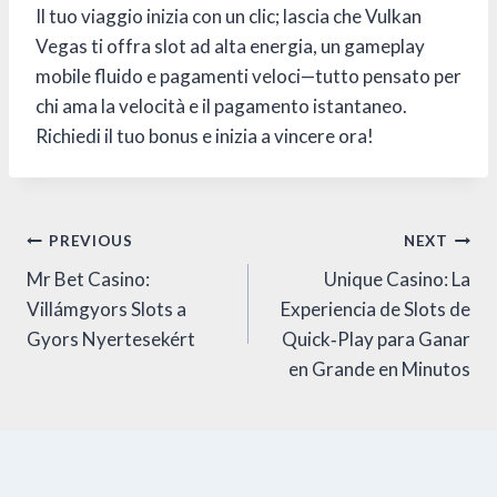
Il tuo viaggio inizia con un clic; lascia che Vulkan
Vegas ti offra slot ad alta energia, un gameplay
mobile fluido e pagamenti veloci—tutto pensato per
chi ama la velocità e il pagamento istantaneo.
Richiedi il tuo bonus e inizia a vincere ora!
Post
PREVIOUS
NEXT
Mr Bet Casino:
Unique Casino: La
navigation
Villámgyors Slots a
Experiencia de Slots de
Gyors Nyertesekért
Quick‑Play para Ganar
en Grande en Minutos