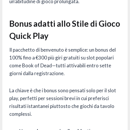
un’abitudine di gioco prolungata.
Bonus adatti allo Stile di Gioco
Quick Play
Il pacchetto di benvenuto è semplice: un bonus del
100% fino a €300 più giri gratuiti su slot popolari
come Book of Dead—tutti attivabili entro sette
giorni dalla registrazione.
La chiave è che i bonus sono pensati solo per il slot
play, perfetti per sessioni brevi in cui preferisci
risultati istantanei piuttosto che giochi da tavolo
complessi.