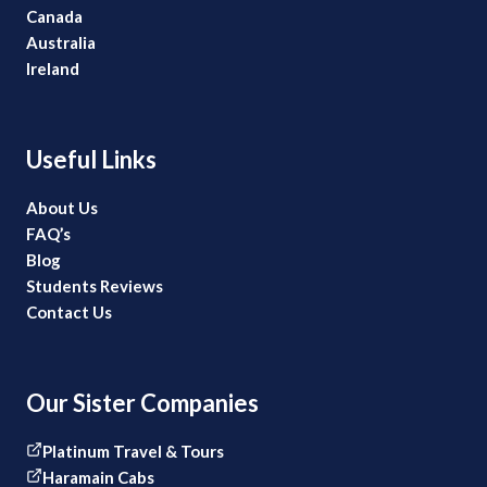
Canada
Australia
Ireland
Useful Links
About Us
FAQ’s
Blog
Students Reviews
Contact Us
Our Sister Companies
Platinum Travel & Tours
Haramain Cabs