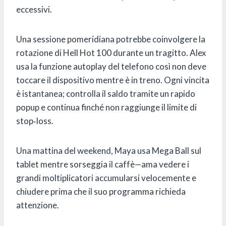
eccessivi.
Una sessione pomeridiana potrebbe coinvolgere la
rotazione di Hell Hot 100 durante un tragitto. Alex
usa la funzione autoplay del telefono così non deve
toccare il dispositivo mentre è in treno. Ogni vincita
è istantanea; controlla il saldo tramite un rapido
popup e continua finché non raggiunge il limite di
stop‑loss.
Una mattina del weekend, Maya usa Mega Ball sul
tablet mentre sorseggia il caffè—ama vedere i
grandi moltiplicatori accumularsi velocemente e
chiudere prima che il suo programma richieda
attenzione.