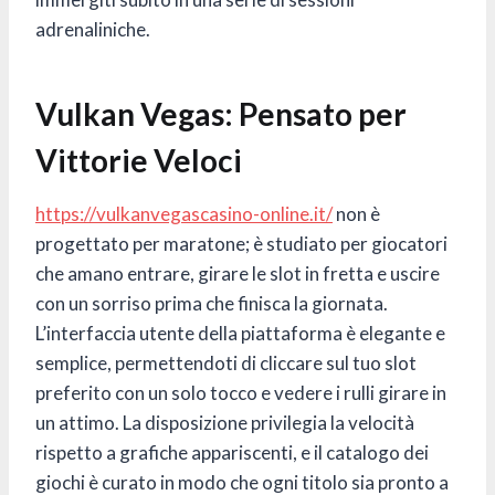
adrenaliniche.
Vulkan Vegas: Pensato per
Vittorie Veloci
https://vulkanvegascasino-online.it/
non è
progettato per maratone; è studiato per giocatori
che amano entrare, girare le slot in fretta e uscire
con un sorriso prima che finisca la giornata.
L’interfaccia utente della piattaforma è elegante e
semplice, permettendoti di cliccare sul tuo slot
preferito con un solo tocco e vedere i rulli girare in
un attimo. La disposizione privilegia la velocità
rispetto a grafiche appariscenti, e il catalogo dei
giochi è curato in modo che ogni titolo sia pronto a