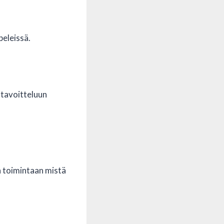
peleissä.
 tavoitteluun
n toimintaan mistä