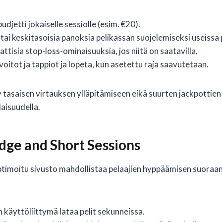
udjetti jokaiselle sessiolle (esim. €20).
tai keskitasoisia panoksia pelikassan suojelemiseksi useissa 
tisia stop-loss-ominaisuuksia, jos niitä on saatavilla.
voitot ja tappiot ja lopeta, kun asetettu raja saavutetaan.
y tasaisen virtauksen ylläpitämiseen eikä suurten jackpottien
aisuudella.
Edge and Short Sessions
ptimoitu sivusto mahdollistaa pelaajien hyppäämisen suoraa
 käyttöliittymä lataa pelit sekunneissa.