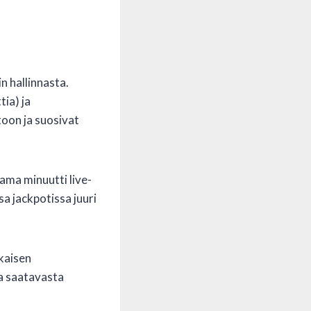
n hallinnasta.
ia) ja
toon ja suosivat
ama minuutti live-
a jackpotissa juuri
okaisen
ta saatavasta