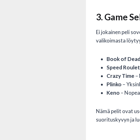
3. Game Se
Ei jokainen peli so
valikoimasta löytyy
Book of Dea
Speed Roule
Crazy Time
– 
Plinko
– Yksin
Keno
– Nopea 
Nämä pelit ovat use
suorituskyvyn ja l