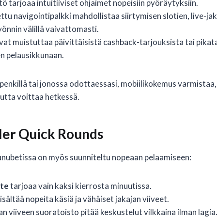
 tarjoaa intuitiiviset ohjaimet nopeisiin pyöräytyksiin.
ttu navigointipalkki mahdollistaa siirtymisen slotien, live-jak
önnin välillä vaivattomasti.
vat muistuttaa päivittäisistä cashback-tarjouksista tai pikat
en pelausikkunaan.
 penkillä tai jonossa odottaessasi, mobiilikokemus varmistaa
tta voittaa hetkessä.
aler Quick Rounds
Lunubetissa on myös suunniteltu nopeaan pelaamiseen:
tte
tarjoaa vain kaksi kierrosta minuutissa.
isältää nopeita käsiä ja vähäiset jakajan viiveet.
n viiveen suoratoisto pitää keskustelut vilkkaina ilman lagia