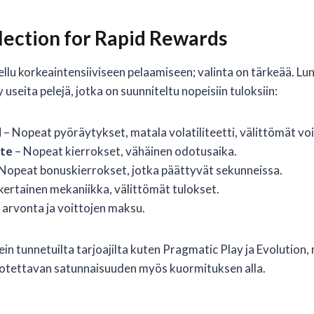
lection for Rapid Rewards
vellu korkeaintensiiviseen pelaamiseen; valinta on tärkeää. Lu
 useita pelejä, jotka on suunniteltu nopeisiin tuloksiin:
d
– Nopeat pyöräytykset, matala volatiliteetti, välittömät voi
tte
– Nopeat kierrokset, vähäinen odotusaika.
Nopeat bonuskierrokset, jotka päättyvät sekunneissa.
kertainen mekaniikka, välittömät tulokset.
arvonta ja voittojen maksu.
in tunnetuilta tarjoajilta kuten Pragmatic Play ja Evolution,
uotettavan satunnaisuuden myös kuormituksen alla.