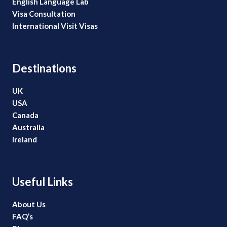
English Language Lab
Visa Consultation
International Visit Visas
Destinations
UK
USA
Canada
Australia
Ireland
Useful Links
About Us
FAQ’s