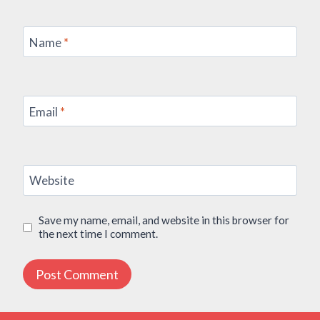
Name
*
Email
*
Website
Save my name, email, and website in this browser for
the next time I comment.