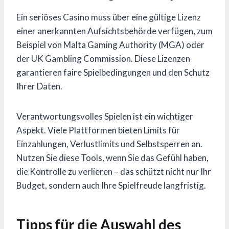
Ein seriöses Casino muss über eine gültige Lizenz
einer anerkannten Aufsichtsbehörde verfügen, zum
Beispiel von Malta Gaming Authority (MGA) oder
der UK Gambling Commission. Diese Lizenzen
garantieren faire Spielbedingungen und den Schutz
Ihrer Daten.
Verantwortungsvolles Spielen ist ein wichtiger
Aspekt. Viele Plattformen bieten Limits für
Einzahlungen, Verlustlimits und Selbstsperren an.
Nutzen Sie diese Tools, wenn Sie das Gefühl haben,
die Kontrolle zu verlieren – das schützt nicht nur Ihr
Budget, sondern auch Ihre Spielfreude langfristig.
Tipps für die Auswahl des