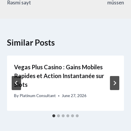
Rəsmi sayt
müssen
Similar Posts
Vegas Plus Casino : Gains Mobiles
Rapides et Action Instantanée sur
Slots
By
Platinum Consultant
June 27, 2026