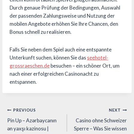
Durch genaue Prüfung der Bedingungen, Auswahl
der passenden Zahlungsweise und Nutzung der
mobilen Angebote erhöhen Sie Ihre Chancen, den
Bonus schnell zu realisieren.
Falls Sie neben dem Spiel auch eine entspannte
Unterkunft suchen, können Sie das
seehotel-
grossraeschen.de
besuchen – ein schöner Ort, um
nach einer erfolgreichen Casinonacht zu
entspannen.
Post
PREVIOUS
NEXT
Pin Up – Azərbaycanın
Casino ohne Schweizer
navigation
ən yaxşı kazinosu |
Sperre – Was Sie wissen