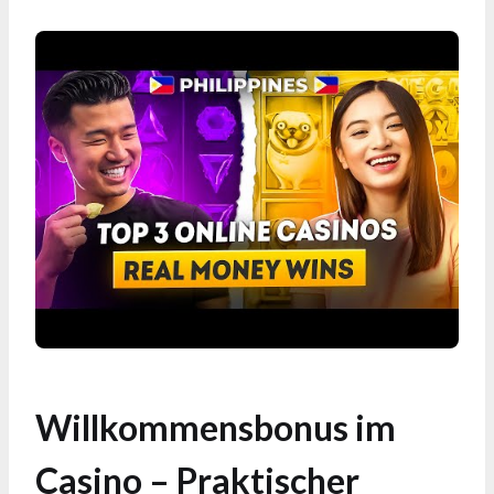
Willkommensbonus im
Casino – Praktischer