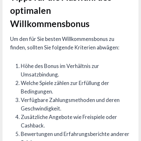
optimalen
Willkommensbonus
Um den für Sie besten Willkommensbonus zu
finden, sollten Sie folgende Kriterien abwägen:
Höhe des Bonus im Verhältnis zur
Umsatzbindung.
Welche Spiele zählen zur Erfüllung der
Bedingungen.
Verfügbare Zahlungsmethoden und deren
Geschwindigkeit.
Zusätzliche Angebote wie Freispiele oder
Cashback.
Bewertungen und Erfahrungsberichte anderer