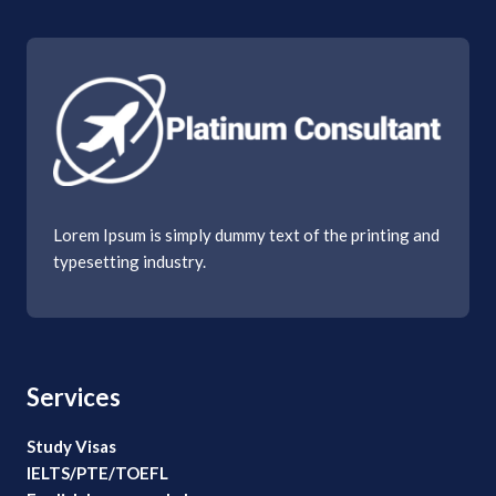
Lorem Ipsum is simply dummy text of the printing and
typesetting industry.
Services
Study Visas
IELTS/PTE/TOEFL