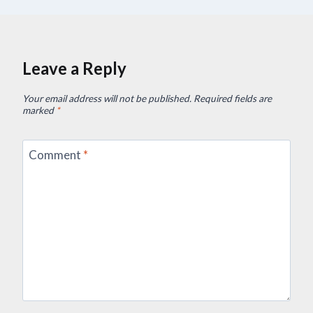
Leave a Reply
Your email address will not be published.
Required fields are
marked
*
Comment
*