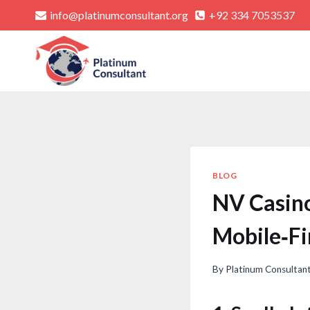
Skip
info@platinumconsultant.org
+92 334 7053537
to
content
BLOG
NV Casino
Mobile‑Fi
By
Platinum Consultan