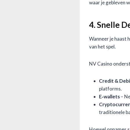
waar je gebleven w
4. Snelle 
Wanneer je haast he
van het spel.
NV Casino onderste
Credit & Debi
platforms.
E‑wallets
– Net
Cryptocurren
traditionele 
Hoewel opnames so