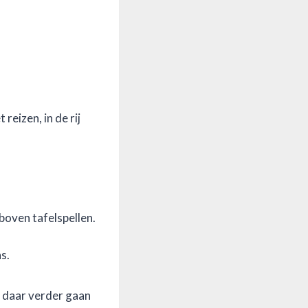
reizen, in de rij
 boven tafelspellen.
s.
s daar verder gaan