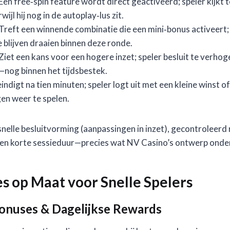
 Een free‑spin feature wordt direct geactiveerd; speler kijkt t
ijl hij nog in de autoplay‑lus zit.
 Treft een winnende combinatie die een mini‑bonus activeert; 
 blijven draaien binnen deze ronde.
 Ziet een kans voor een hogere inzet; speler besluit te verho
—nog binnen het tijdsbestek.
 eindigt na tien minuten; speler logt uit met een kleine winst 
en weer te spelen.
nelle besluitvorming (aanpassingen in inzet), gecontroleerd r
 en korte sessieduur—precies wat NV Casino’s ontwerp onde
es op Maat voor Snelle Spelers
onuses & Dagelijkse Rewards