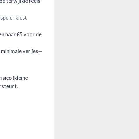
oe terwijl de reels
speler kiest
gen naar €5 voor de
of minimale verlies—
isico (kleine
rsteunt.