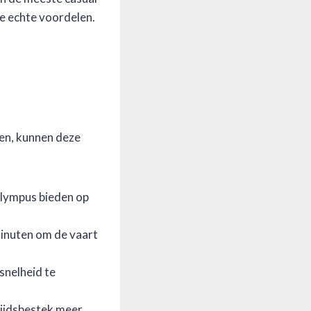
de echte voordelen.
ren, kunnen deze
Olympus bieden op
minuten om de vaart
 snelheid te
tijdsbestek meer