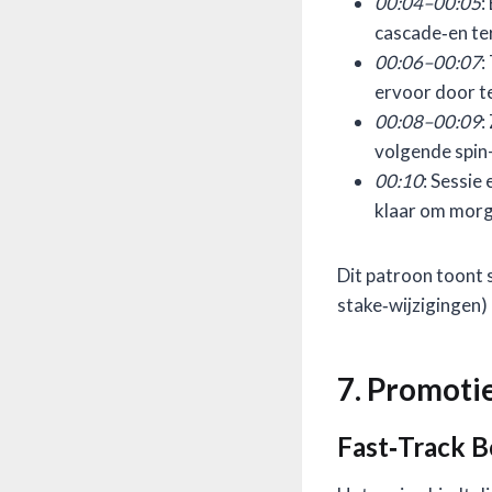
00:04–00:05
:
cascade‑en terw
00:06–00:07
:
ervoor door te
00:08–00:09
:
volgende spin
00:10
: Sessie
klaar om morg
Dit patroon toont s
stake‑wijzigingen)
7. Promoti
Fast‑Track B