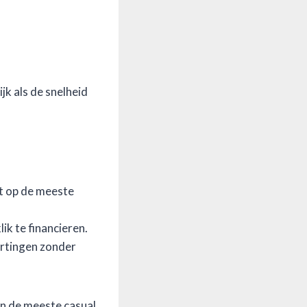
ijk als de snelheid
t op de meeste
lik te financieren.
ortingen zonder
n de meeste casual