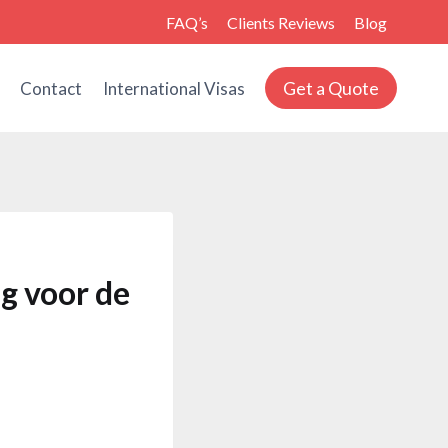
FAQ’s
Clients Reviews
Blog
Get a Quote
s
Contact
International Visas
g voor de