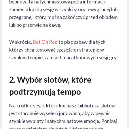
bębnów. Ta natychmiastowa pętla informacji
zamienia każdą sesję w szybki story o wygranej lub
przegranej, którą można zakończyć przed obiadem
lub po przerwie na kawę.
W skrócie,
Bet On Red
to plac zabaw dla tych,
którzy chcą testować szczęście i strategię w
szybkim tempie, zamiast marathonowych sesji gry.
2. Wybór slotów, które
podtrzymują tempo
Na krótkie sesje, które kochasz, biblioteka slotów
jest starannie wyselekcjonowana, aby zapewnić
szybkie wypłaty i natychmiastowe emocje. Poniżej
trzy wyróżniające się tytuły, które pasują do