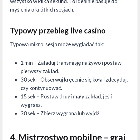
wszystko w kilka sekund. To idealnie pasuje do
myślenia o krótkich sesjach.
Typowy przebieg live casino
Typowa mikro‑sesja może wyglądać tak:
1 min – Załaduj transmisję na żywo i postaw
pierwszy zakład.
30 sek – Obserwuj kręcenie się koła i zdecyduj,
czy kontynuować.
15 sek – Postaw drugi mały zakład, jeśli
wygrasz.
30 sek – Zbierz wygraną lub wyjdź.
4. Mistrzostwo mobilne – graj