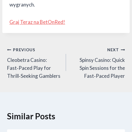
wygranych.
Graj Teraz na BetOnRed!
Post
PREVIOUS
NEXT
Cleobetra Casino:
Spinsy Casino: Quick
navigation
Fast‑Paced Play for
Spin Sessions for the
Thrill‑Seeking Gamblers
Fast‑Paced Player
Similar Posts