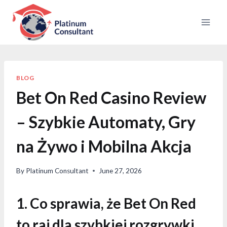
Skip
to
content
BLOG
Bet On Red Casino Review
– Szybkie Automaty, Gry
na Żywo i Mobilna Akcja
By
Platinum Consultant
June 27, 2026
1. Co sprawia, że Bet On Red
to raj dla szybkiej rozgrywki