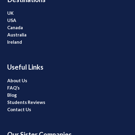
UK
USA
Canada
Australia
Ireland
Useful Links
About Us
FAQ’s
Blog
Students Reviews
Contact Us
Our Sister Companies