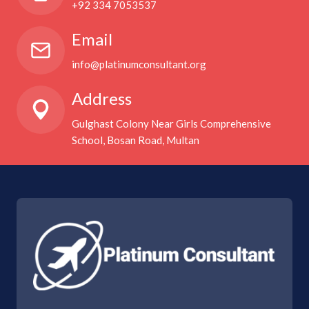
+92 334 7053537
Email
info@platinumconsultant.org
Address
Gulghast Colony Near Girls Comprehensive
School, Bosan Road, Multan