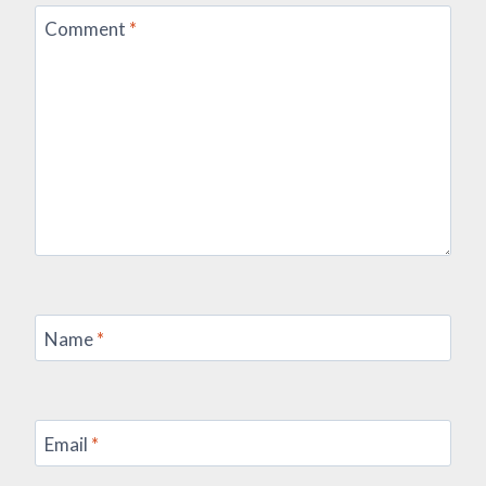
Comment
*
Name
*
Email
*