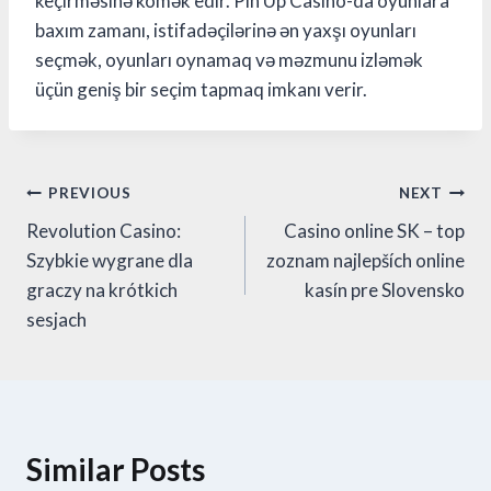
keçirməsinə kömək edir. Pin Up Casino-da oyunlara
baxım zamanı, istifadəçilərinə ən yaxşı oyunları
seçmək, oyunları oynamaq və məzmunu izləmək
üçün geniş bir seçim tapmaq imkanı verir.
Post
PREVIOUS
NEXT
Revolution Casino:
Casino online SK – top
navigation
Szybkie wygrane dla
zoznam najlepších online
graczy na krótkich
kasín pre Slovensko
sesjach
Similar Posts