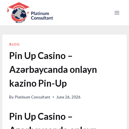
Skip
to
content
BLOG
Pin Up Casino –
Azərbaycanda onlayn
kazino Pin-Up
By
Platinum Consultant
June 26, 2026
Pin Up Casino –