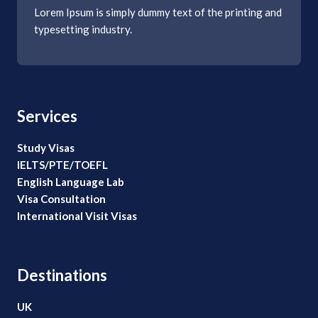
Lorem Ipsum is simply dummy text of the printing and
typesetting industry.
Services
Study Visas
IELTS/PTE/TOEFL
English Language Lab
Visa Consultation
International Visit Visas
Destinations
UK