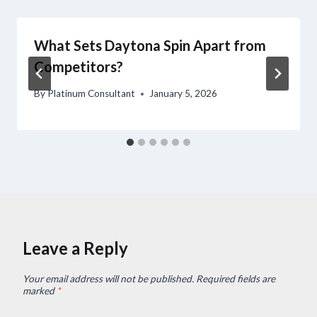
What Sets Daytona Spin Apart from
Competitors?
By
Platinum Consultant
January 5, 2026
Leave a Reply
Your email address will not be published.
Required fields are
marked
*