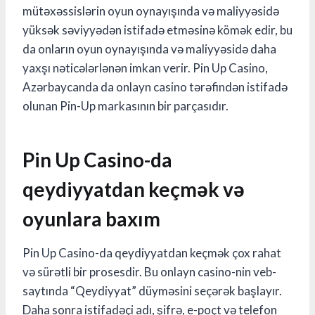
mütəxəssislərin oyun oynayışında və maliyyəsidə
yüksək səviyyədən istifadə etməsinə kömək edir, bu
da onların oyun oynayışında və maliyyəsidə daha
yaxşı nəticələrlənən imkan verir. Pin Up Casino,
Azərbaycanda da onlayn casino tərəfindən istifadə
olunan Pin-Up markasının bir parçasıdır.
Pin Up Casino-da
qeydiyyatdan keçmək və
oyunlara baxım
Pin Up Casino-da qeydiyyatdan keçmək çox rahat
və sürətli bir prosesdir. Bu onlayn casino-nin veb-
saytında “Qeydiyyat” düyməsini seçərək başlayır.
Daha sonra istifadəçi adı, şifrə, e-poçt və telefon