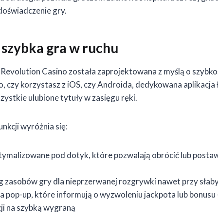
 doświadczenie gry.
 szybka gra w ruchu
Revolution Casino została zaprojektowana z myślą o szybkoś
, czy korzystasz z iOS, czy Androida, dedykowana aplikacja ł
ystkie ulubione tytuły w zasięgu ręki.
nkcji wyróżnia się:
ptymalizowane pod dotyk, które pozwalają obrócić lub posta
ng zasobów gry dla nieprzerwanej rozgrywki nawet przy słab
 pop-up, które informują o wyzwoleniu jackpota lub bonusu 
zji na szybką wygraną