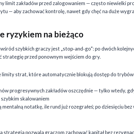
 limit zakładów przed zalogowaniem — często niewielki pro
ytu — aby zachować kontrolę, nawet gdy chęć na duże wygra
e ryzykiem na bieżąco
wśród szybkich graczy jest „stop‑and‑go”: po dwóch kolejny
ić strategię przed ponownym wejściem do gry.
 limity strat, które automatycznie blokują dostęp do trybó
ów progresywnych zakładów oszczędnie — tylko wtedy, gdy 
 szybkim skalowaniem
 mentalną notatkę, ile rund już rozegrałeś; po dziesięciu be
 strategia pozwala graczom zachować kapitał bez rezygnacji