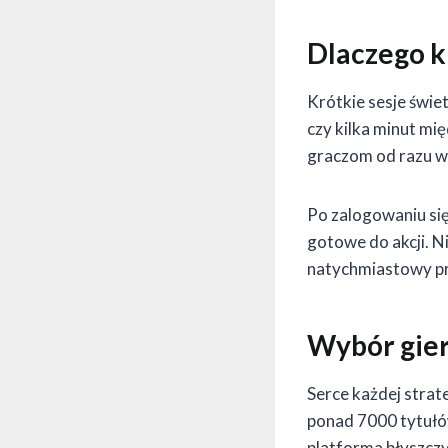
Dlaczego kr
Krótkie sesje świe
czy kilka minut mi
graczom od razu w
Po zalogowaniu się
gotowe do akcji. N
natychmiastowy pr
Wybór gier
Serce każdej strat
ponad 7000 tytułó
platforma błyszczy