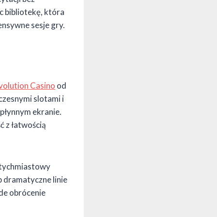
 bibliotekę, która
tensywne sesje gry.
volution Casino
od
czesnymi slotami i
płynnym ekranie.
ć z łatwością
natychmiastowy
b dramatyczne linie
żde obrócenie