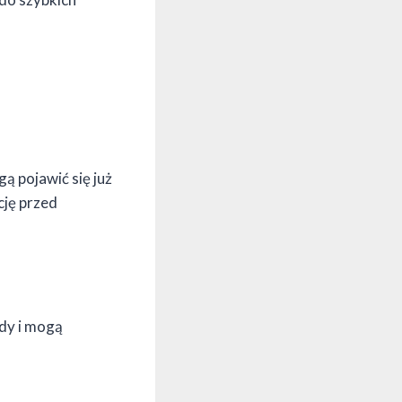
ą pojawić się już
cję przed
ndy i mogą