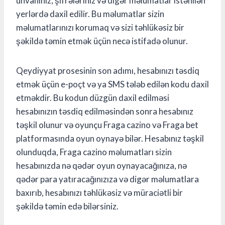
ünvanınız, şifrələriniz və digər məlumatlar istənilən
yerlərdə daxil edilir. Bu məlumatlar sizin
məlumatlarınızı korumaq və sizi təhlükəsiz bir
şəkildə təmin etmək üçün necə istifadə olunur.
Qeydiyyat prosesinin son adımı, hesabınızı təsdiq
etmək üçün e-poçt və ya SMS tələb edilən kodu daxil
etməkdir. Bu kodun düzgün daxil edilməsi
hesabınızın təsdiq edilməsindən sonra hesabınız
təşkil olunur və oyunçu Fraga cazino və Fraga bet
platformasında oyun oynayə bilər. Hesabınız təşkil
olunduqda, Fraga cazino məlumatları sizin
hesabınızda nə qədər oyun oynayacağınıza, nə
qədər para yatıracağınızıza və digər məlumatlara
baxırıb, hesabınızı təhlükəsiz və müraciətli bir
şəkildə təmin edə bilərsiniz.