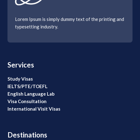
Lorem Ipsum is simply dummy text of the printing and
typesetting industry.
Services
Study Visas
IELTS/PTE/TOEFL
English Language Lab
Visa Consultation
International Visit Visas
Destinations