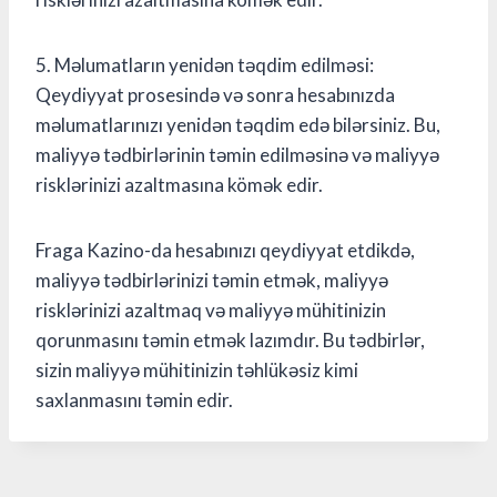
5. Məlumatların yenidən təqdim edilməsi:
Qeydiyyat prosesində və sonra hesabınızda
məlumatlarınızı yenidən təqdim edə bilərsiniz. Bu,
maliyyə tədbirlərinin təmin edilməsinə və maliyyə
risklərinizi azaltmasına kömək edir.
Fraga Kazino-da hesabınızı qeydiyyat etdikdə,
maliyyə tədbirlərinizi təmin etmək, maliyyə
risklərinizi azaltmaq və maliyyə mühitinizin
qorunmasını təmin etmək lazımdır. Bu tədbirlər,
sizin maliyyə mühitinizin təhlükəsiz kimi
saxlanmasını təmin edir.