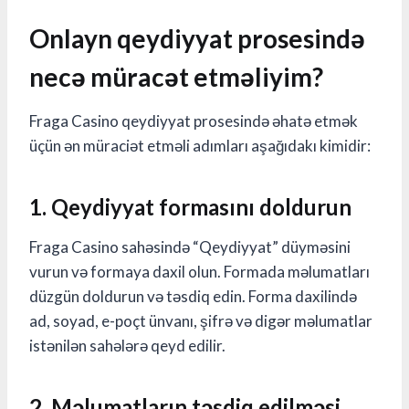
Onlayn qeydiyyat prosesində
necə müracət etməliyim?
Fraga Casino qeydiyyat prosesində əhatə etmək
üçün ən müraciət etməli adımları aşağıdakı kimidir:
1. Qeydiyyat formasını doldurun
Fraga Casino sahəsində “Qeydiyyat” düyməsini
vurun və formaya daxil olun. Formada məlumatları
düzgün doldurun və təsdiq edin. Forma daxilində
ad, soyad, e-poçt ünvanı, şifrə və digər məlumatlar
istənilən sahələrə qeyd edilir.
2. Məlumatların təsdiq edilməsi