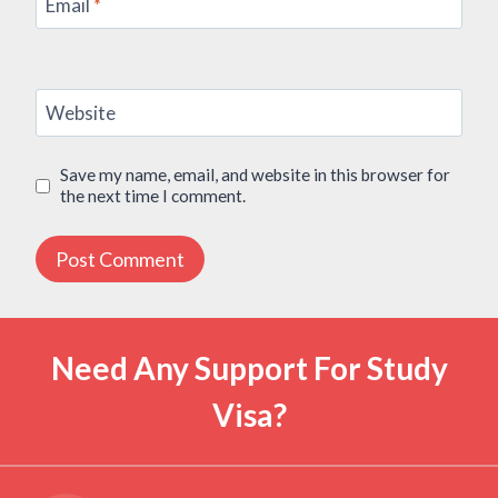
Email
*
Website
Save my name, email, and website in this browser for
the next time I comment.
Need Any Support For Study
Visa?