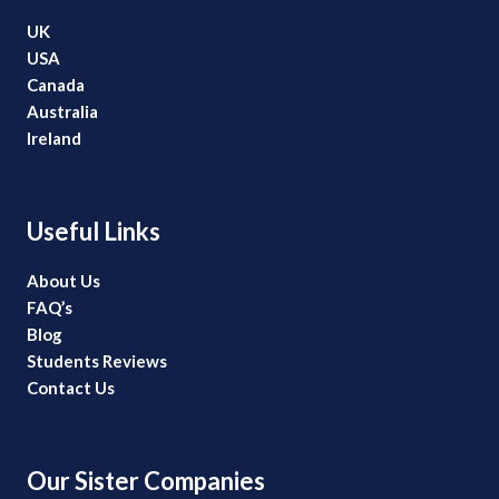
UK
USA
Canada
Australia
Ireland
Useful Links
About Us
FAQ’s
Blog
Students Reviews
Contact Us
Our Sister Companies