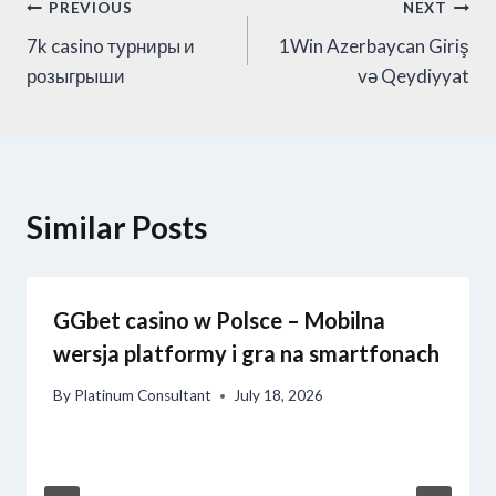
Post
PREVIOUS
NEXT
7k casino турниры и
1Win Azerbaycan Giriş
navigation
розыгрыши
və Qeydiyyat
Similar Posts
GGbet casino w Polsce – Mobilna
wersja platformy i gra na smartfonach
By
Platinum Consultant
July 18, 2026