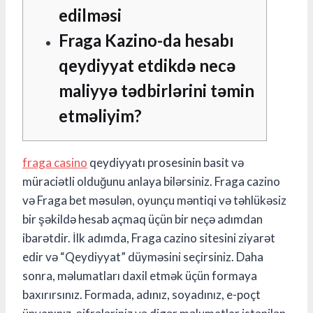
edilməsi
Fraga Kazino-da hesabı
qeydiyyat etdikdə necə
maliyyə tədbirlərini təmin
etməliyim?
fraga casino
qeydiyyatı prosesinin basit və
müraciətli olduğunu anlaya bilərsiniz. Fraga cazino
və Fraga bet məsulən, oyunçu məntiqi və təhlükəsiz
bir şəkildə hesab açmaq üçün bir neçə adımdan
ibarətdir. İlk adımda, Fraga cazino sitesini ziyarət
edir və “Qeydiyyat” düyməsini seçirsiniz. Daha
sonra, məlumatları daxil etmək üçün formaya
baxırırsınız. Formada, adınız, soyadınız, e-poçt