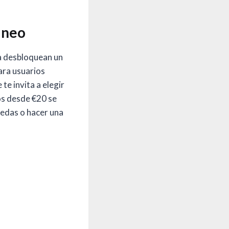
áneo
a desbloquean un
ara usuarios
te invita a elegir
os desde €20 se
edas o hacer una