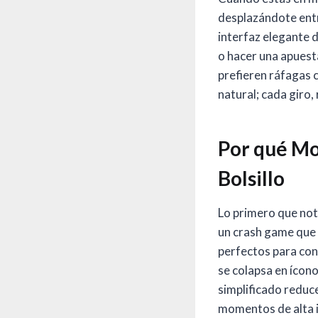
desplazándote entr
interfaz elegante 
o hacer una apuest
prefieren ráfagas 
natural; cada giro,
Por qué Mo
Bolsillo
Lo primero que not
un crash game que 
perfectos para cone
se colapsa en ícono
simplificado reduce
momentos de alta i