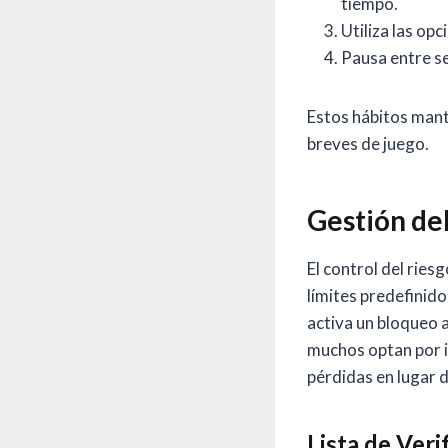
tiempo.
Utiliza las op
Pausa entre se
Estos hábitos mant
breves de juego.
Gestión de
El control del ries
límites predefinid
activa un bloqueo 
muchos optan por i
pérdidas en lugar d
Lista de Veri