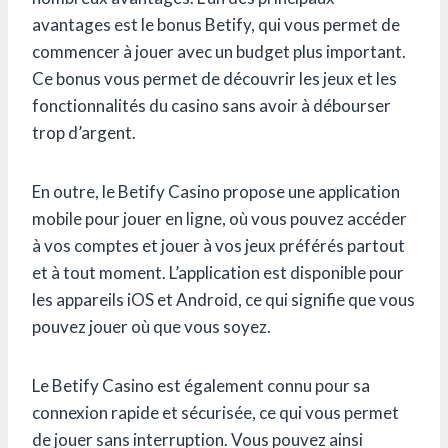
avantages est le bonus Betify, qui vous permet de
commencer à jouer avec un budget plus important.
Ce bonus vous permet de découvrir les jeux et les
fonctionnalités du casino sans avoir à débourser
trop d’argent.
En outre, le Betify Casino propose une application
mobile pour jouer en ligne, où vous pouvez accéder
à vos comptes et jouer à vos jeux préférés partout
et à tout moment. L’application est disponible pour
les appareils iOS et Android, ce qui signifie que vous
pouvez jouer où que vous soyez.
Le Betify Casino est également connu pour sa
connexion rapide et sécurisée, ce qui vous permet
de jouer sans interruption. Vous pouvez ainsi