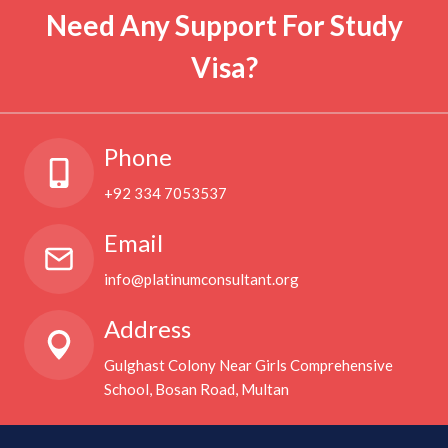
Need Any Support For Study
Visa?
Phone
+92 334 7053537
Email
info@platinumconsultant.org
Address
Gulghast Colony Near Girls Comprehensive
School, Bosan Road, Multan