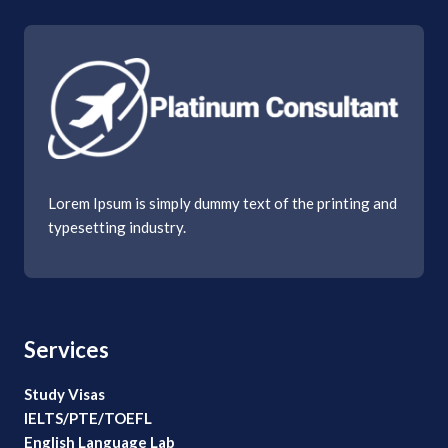
Lorem Ipsum is simply dummy text of the printing and
typesetting industry.
Services
Study Visas
IELTS/PTE/TOEFL
English Language Lab