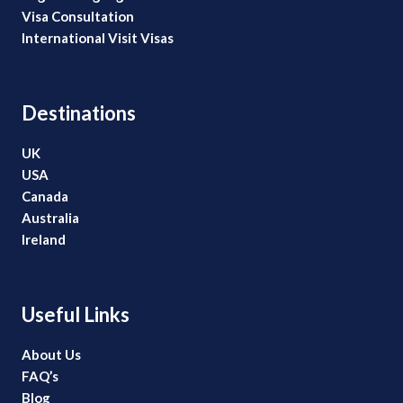
Visa Consultation
International Visit Visas
Destinations
UK
USA
Canada
Australia
Ireland
Useful Links
About Us
FAQ’s
Blog