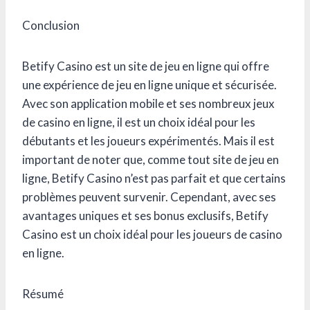
Conclusion
Betify Casino est un site de jeu en ligne qui offre
une expérience de jeu en ligne unique et sécurisée.
Avec son application mobile et ses nombreux jeux
de casino en ligne, il est un choix idéal pour les
débutants et les joueurs expérimentés. Mais il est
important de noter que, comme tout site de jeu en
ligne, Betify Casino n’est pas parfait et que certains
problèmes peuvent survenir. Cependant, avec ses
avantages uniques et ses bonus exclusifs, Betify
Casino est un choix idéal pour les joueurs de casino
en ligne.
Résumé