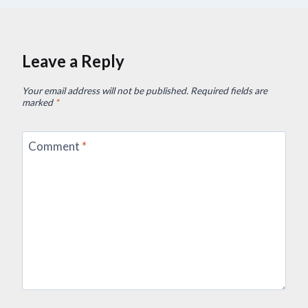
Leave a Reply
Your email address will not be published.
Required fields are
marked
*
Comment
*