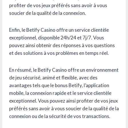
profiter de vos jeux préférés sans avoir à vous
soucier de la qualité de la connexion.
Enfin, le Betify Casino offre un service clientèle
exceptionnel, disponible 24h/24 et 7j/7. Vous
pouvez ainsi obtenir des réponses à vos questions
et des solutions à vos problèmes en temps réel.
En résumé, le Betify Casino offre un environnement
de jeu sécurisé, animé et flexible, avec des
avantages tels que le bonus Betify, l’application
mobile, la connexion rapide et le service clientèle
exceptionnel. Vous pouvez ainsi profiter de vos jeux
préférés sans avoir à vous soucier de la qualité de la
connexion ou de la sécurité de vos transactions.