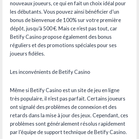
nouveaux joueurs, ce qui en fait un choix idéal pour
les débutants. Vous pouvez ainsi bénéficier d’un
bonus de bienvenue de 100% sur votre première
dépôt, jusqu’à 500 €. Mais ce n’est pas tout, car
Betify Casino propose également des bonus
réguliers et des promotions spéciales pour ses
joueurs fidèles.
Les inconvénients de Betify Casino
Même si Betify Casino est un site de jeu en ligne
très populaire, il n’est pas parfait. Certains joueurs
ont signalé des problèmes de connexion et des
retards dans la mise à jour des jeux. Cependant, ces
problèmes sont généralement résolus rapidement
par l’équipe de support technique de Betify Casino.