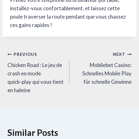
installez-vous confortablement, et laissez cette
poule traverser la route pendant que vous chassez
ces gains rapides !
Post
PREVIOUS
NEXT
Chicken Road : Le jeu de
Mobilebet Casino:
navigation
crash en mode
Schnelles Mobile Play
quick‑play qui vous tient
für schnelle Gewinne
en haleine
Similar Posts