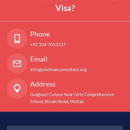
Visa?
Phone
+92 334 7053537
Email
info@platinumconsultant.org
Address
Gulghast Colony Near Girls Comprehensive
School, Bosan Road, Multan