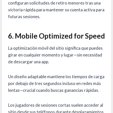
configuran solicitudes de retiro menores tras una
victoria rápida para mantener su cuenta activa para
futuras sesiones.
6. Mobile Optimized for Speed
La optimización móvil del sitio significa que puedes
girar en cualquier momento y lugar—sin necesidad
de descargar una app.
Un diseño adaptable mantiene los tiempos de carga
por debajo de tres segundos incluso en redes más
lentas—crucial cuando buscas ganancias rápidas.
Los jugadores de sesiones cortas suelen acceder al
sitio desde sus teléfonos durante desplazamientos