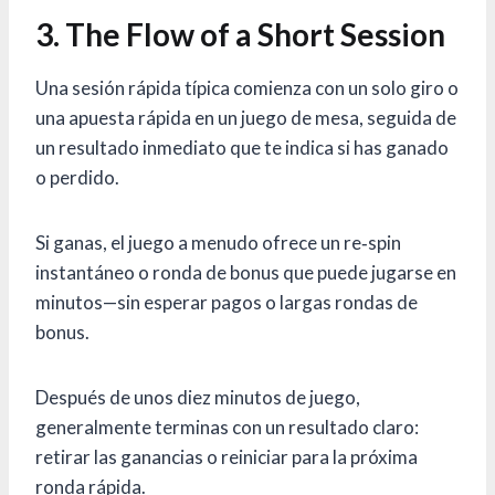
3. The Flow of a Short Session
Una sesión rápida típica comienza con un solo giro o
una apuesta rápida en un juego de mesa, seguida de
un resultado inmediato que te indica si has ganado
o perdido.
Si ganas, el juego a menudo ofrece un re‑spin
instantáneo o ronda de bonus que puede jugarse en
minutos—sin esperar pagos o largas rondas de
bonus.
Después de unos diez minutos de juego,
generalmente terminas con un resultado claro:
retirar las ganancias o reiniciar para la próxima
ronda rápida.