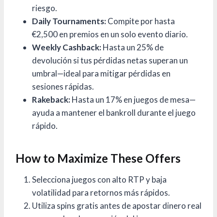
riesgo.
Daily Tournaments:
Compite por hasta
€2,500 en premios en un solo evento diario.
Weekly Cashback:
Hasta un 25% de
devolución si tus pérdidas netas superan un
umbral—ideal para mitigar pérdidas en
sesiones rápidas.
Rakeback:
Hasta un 17% en juegos de mesa—
ayuda a mantener el bankroll durante el juego
rápido.
How to Maximize These Offers
Selecciona juegos con alto RTP y baja
volatilidad para retornos más rápidos.
Utiliza spins gratis antes de apostar dinero real