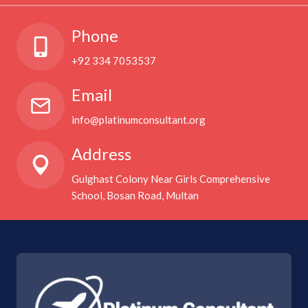
Phone
+92 334 7053537
Email
info@platinumconsultant.org
Address
Gulghast Colony Near Girls Comprehensive
School, Bosan Road, Multan