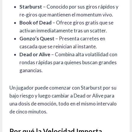
Starburst
– Conocido por sus giros rápidos y
re‑giros que mantienen el momentum vivo.
Book of Dead
– Ofrece giros gratis que se
activan inmediatamente tras un scatter.
Gonzo’s Quest
– Presenta carretes en
cascada que se reinician al instante.
Dead or Alive
– Combina alta volatilidad con
rondas rápidas para quienes buscan grandes
ganancias.
Un jugador puede comenzar con Starburst por su
bajo riesgo y luego cambiar a Dead or Alive para
una dosis de emoción, todo en el mismo intervalo
de cinco minutos.
Por qué la Velocidad Importa