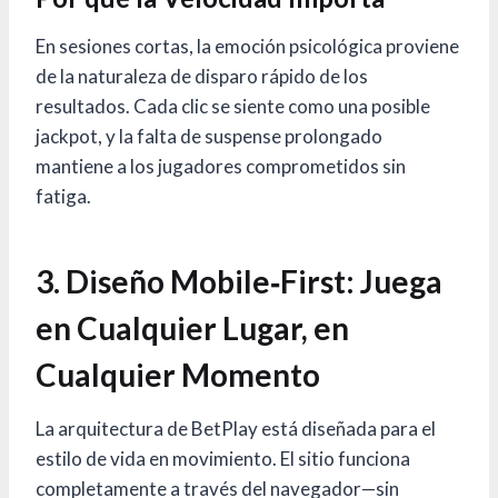
En sesiones cortas, la emoción psicológica proviene
de la naturaleza de disparo rápido de los
resultados. Cada clic se siente como una posible
jackpot, y la falta de suspense prolongado
mantiene a los jugadores comprometidos sin
fatiga.
3. Diseño Mobile‑First: Juega
en Cualquier Lugar, en
Cualquier Momento
La arquitectura de BetPlay está diseñada para el
estilo de vida en movimiento. El sitio funciona
completamente a través del navegador—sin