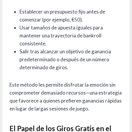
Establecer un presupuesto fijo antes de
comenzar (por ejemplo, €50).
Usar tamaños de apuesta iguales para
mantener una trayectoria de bankroll
consistente.
Salir tras alcanzar un objetivo de ganancia
predeterminado o después de un número
determinado de giros.
Este método les permite disfrutar la emoción sin
comprometer demasiado recursos—una estrategia
que favorece a quienes prefieren ganancias rápidas
en lugar de largas sesiones de juego.
El Papel de los Giros Gratis en el