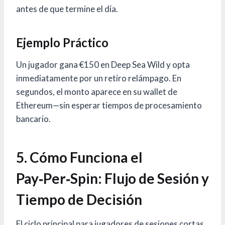
antes de que termine el día.
Ejemplo Práctico
Un jugador gana €150 en Deep Sea Wild y opta
inmediatamente por un retiro relámpago. En
segundos, el monto aparece en su wallet de
Ethereum—sin esperar tiempos de procesamiento
bancario.
5. Cómo Funciona el
Pay‑Per‑Spin: Flujo de Sesión y
Tiempo de Decisión
El ciclo principal para jugadores de sesiones cortas