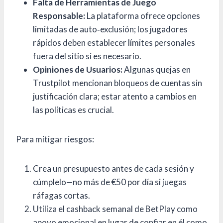
Falta de Herramientas de Juego
Responsable:
La plataforma ofrece opciones
limitadas de auto‑exclusión; los jugadores
rápidos deben establecer límites personales
fuera del sitio si es necesario.
Opiniones de Usuarios:
Algunas quejas en
Trustpilot mencionan bloqueos de cuentas sin
justificación clara; estar atento a cambios en
las políticas es crucial.
Para mitigar riesgos:
Crea un presupuesto antes de cada sesión y
cúmplelo—no más de €50 por día si juegas
ráfagas cortas.
Utiliza el cashback semanal de BetPlay como
apoyo emocional en lugar de confiar en él como