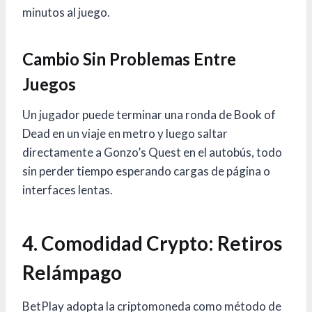
minutos al juego.
Cambio Sin Problemas Entre
Juegos
Un jugador puede terminar una ronda de Book of
Dead en un viaje en metro y luego saltar
directamente a Gonzo’s Quest en el autobús, todo
sin perder tiempo esperando cargas de página o
interfaces lentas.
4. Comodidad Crypto: Retiros
Relámpago
BetPlay adopta la criptomoneda como método de