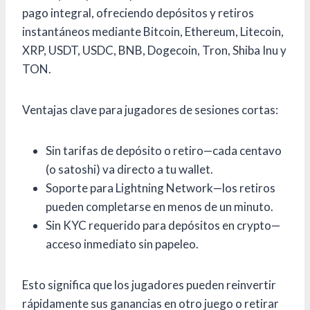
pago integral, ofreciendo depósitos y retiros
instantáneos mediante Bitcoin, Ethereum, Litecoin,
XRP, USDT, USDC, BNB, Dogecoin, Tron, Shiba Inu y
TON.
Ventajas clave para jugadores de sesiones cortas:
Sin tarifas de depósito o retiro—cada centavo
(o satoshi) va directo a tu wallet.
Soporte para Lightning Network—los retiros
pueden completarse en menos de un minuto.
Sin KYC requerido para depósitos en crypto—
acceso inmediato sin papeleo.
Esto significa que los jugadores pueden reinvertir
rápidamente sus ganancias en otro juego o retirar