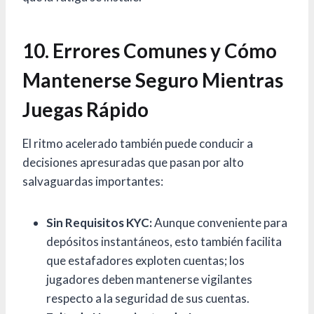
10. Errores Comunes y Cómo
Mantenerse Seguro Mientras
Juegas Rápido
El ritmo acelerado también puede conducir a
decisiones apresuradas que pasan por alto
salvaguardas importantes:
Sin Requisitos KYC:
Aunque conveniente para
depósitos instantáneos, esto también facilita
que estafadores exploten cuentas; los
jugadores deben mantenerse vigilantes
respecto a la seguridad de sus cuentas.