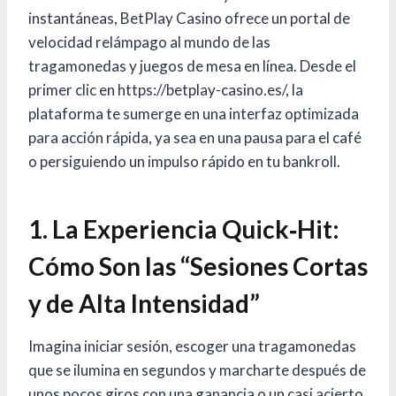
instantáneas, BetPlay Casino ofrece un portal de
velocidad relámpago al mundo de las
tragamonedas y juegos de mesa en línea. Desde el
primer clic en https://betplay-casino.es/, la
plataforma te sumerge en una interfaz optimizada
para acción rápida, ya sea en una pausa para el café
o persiguiendo un impulso rápido en tu bankroll.
1. La Experiencia Quick‑Hit:
Cómo Son las “Sesiones Cortas
y de Alta Intensidad”
Imagina iniciar sesión, escoger una tragamonedas
que se ilumina en segundos y marcharte después de
unos pocos giros con una ganancia o un casi acierto.