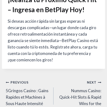
– Ingresa en BetPlay Hoy!
Si deseas acción rápida sin largas esperas ni
descargas complicadas—un lugar donde cada giro
ofrece retroalimentación instantánea y cada
ganancia se siente inmediata—BetPlay Casino está
listo cuando tú lo estés. Regístrate ahora, carga tu
cuenta con la criptomoneda de tu preferencia y
¡que comiencen los giros!
Post
PREVIOUS
NEXT
5Gringos Casino : Gains
Nummus Casino:
navigation
Rapides et Machines à
Quick‑Hit Slots & Rapid
Sous Haute Intensité
Wins for the