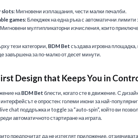
 slots:
Мигновени изплащания, чести малки печалби.
able games:
Блекджек на една ръка с автоматични лимити 
Мигновени мултипликаторни изчисления, които приключва
рху тези категории,
BDM Bet
създава игровна площадка, 
е завършена за по-малко от десет минути.
irst Design that Keeps You in Contr
жение на
BDM Bet
блести, когато сте в движение. С дизай
 интерфейсът е опростен: големи икони за най-популярни
live chat поддръжка и toggle за “auto‑spin”, който ви позв
реди автоматичното стартиране на играта.
оито предпочитат да не изтеглят приложение, отзивчивата