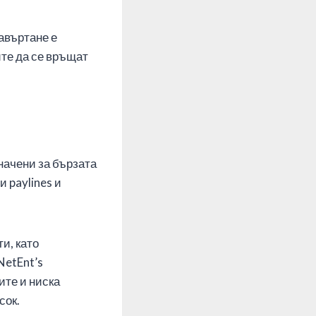
завъртане е
ите да се връщат
начени за бързата
 paylines и
и, като
NetEnt’s
ите и ниска
сок.