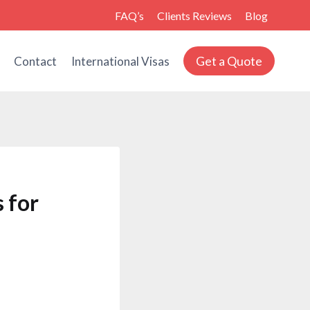
FAQ’s
Clients Reviews
Blog
Get a Quote
s
Contact
International Visas
 for