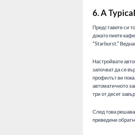
6. A Typica
Представете си то
докато пиете кафе
“Starburst.” Ведна
Настройвате автом
започват да се въ
профилът ви пока
автоматичното зав
три от десет завъ
След това решават
преведени обратно