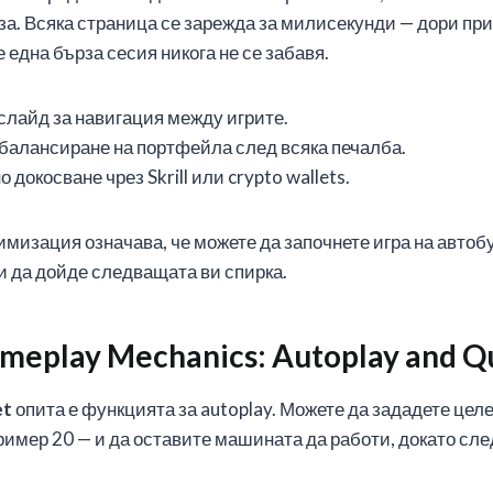
за. Всяка страница се зарежда за милисекунди — дори пр
е една бърза сесия никога не се забавя.
слайд за навигация между игрите.
балансиране на портфейла след всяка печалба.
 докосване чрез Skrill или crypto wallets.
мизация означава, че можете да започнете игра на автобу
и да дойде следващата ви спирка.
ameplay Mechanics: Autoplay and Qu
et
опита е функцията за autoplay. Можете да зададете цел
ример 20 — и да оставите машината да работи, докато сл