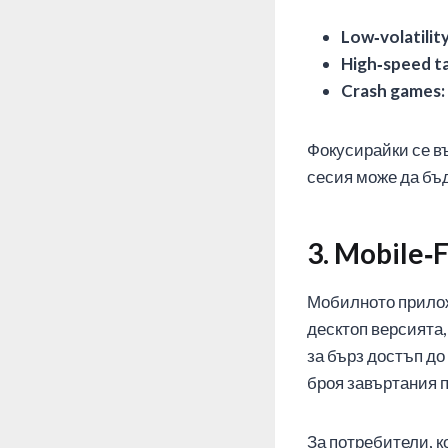
Low‑volatility
High‑speed t
Crash games:
Фокусирайки се въ
сесия може да бъд
3. Mobile‑F
Мобилното прило
десктоп версията,
за бърз достъп до 
броя завъртания п
За потребители, к